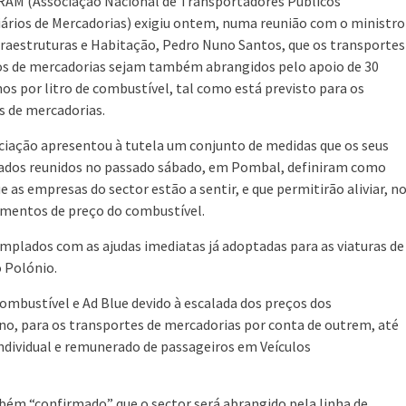
AM (Associação Nacional de Transportadores Públicos
ários de Mercadorias) exigiu ontem, numa reunião com o ministro
fraestruturas e Habitação, Pedro Nuno Santos, que os transportes
s de mercadorias sejam também abrangidos pelo apoio de 30
os por litro de combustível, tal como está previsto para os
os de mercadorias.
ciação apresentou à tutela um conjunto de medidas que os seus
ados reunidos no passado sábado, em Pombal, definiram como
ue as empresas do sector estão a sentir, e que permitirão aliviar, n
aumentos de preço do combustível.
lados com as ajudas imediatas já adoptadas para as viaturas de
o Polónio.
ombustível e Ad Blue devido à escalada dos preços dos
no, para os transportes de mercadorias por conta de outrem, até
ndividual e remunerado de passageiros em Veículos
mbém “confirmado” que o sector será abrangido pela linha de