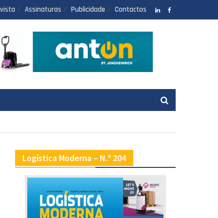
vista
Assinaturas
Publicidade
Contactos
LinkedIN
facebook
Logística Moderna – N.º 204