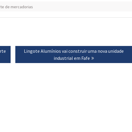
rte de mercadorias
rte
Next
Lingote Alumínios vai construir uma nova unidade
post:
industrial em Fafe