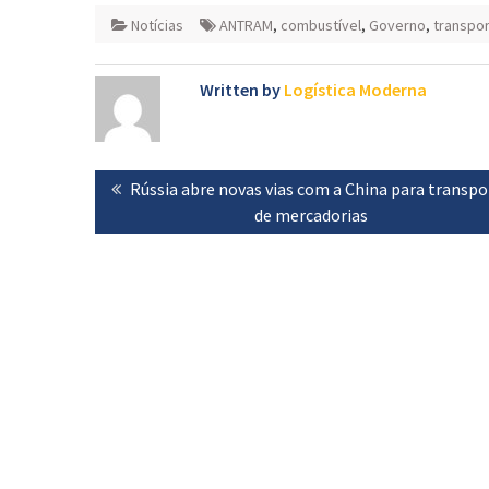
Notícias
ANTRAM
,
combustível
,
Governo
,
transpo
Written by
Logística Moderna
Navegação
Previous
Rússia abre novas vias com a China para transpo
de
post:
de mercadorias
artigos