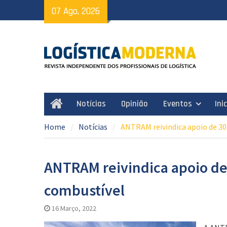
Skip
07 Ago, 2026
to
content
Notícias
Opinião
Eventos
Ini
Home
Home
Notícias
ANTRAM reivindica apoio de 30
ANTRAM reivindica apoio de 
combustível
16 Março, 2022