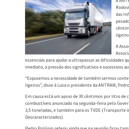
A ANTR
Rodovi
das In
pesado
cêntim
ligeir
A Asso
Associ
essenciais para ajudar a ultrapassar as dificuldades q
imediato, a pressão dos significativos e sucessivos 
“Expusemos a necessidade de também sermos contemp
ligeiros”, disse à Lusa o presidente da ANTRAM, Pedr
Em causa está um apoio de 30 cêntimos por litro de c
combustíveis anunciado na segunda-feira pelo Gover
3,5 toneladas, e também para os TVDE (Transporte i
Descaracterizados).
Pedro Polónio referiu ainda que na reunião ficou ta