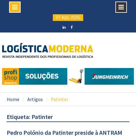
Skip
07 Ago, 2026
to
content
LinkedIN
facebook
Home
Artigos
Patinter
Etiqueta: Patinter
Pedro Polónio da Patinter preside à ANTRAM