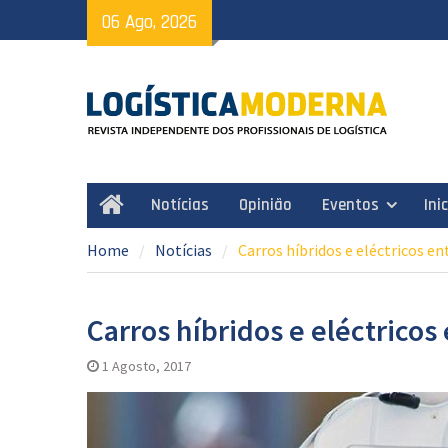
Skip
06 Ago, 2026
to
content
Notícias
Opinião
Eventos
Ini
Home
Home
Notícias
Carros híbridos e eléctricos e
Carros híbridos e eléctrico
1 Agosto, 2017