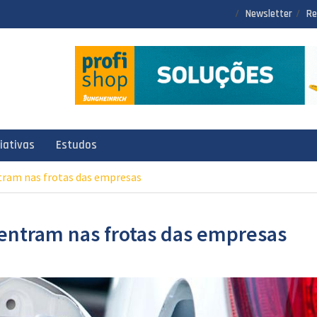
Newsletter
Re
ciativas
Estudos
ntram nas frotas das empresas
s entram nas frotas das empresas