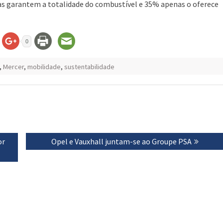
as garantem a totalidade do combustível e 35% apenas o oferece
0
,
Mercer
,
mobilidade
,
sustentabilidade
or
Next
Opel e Vauxhall juntam-se ao Groupe PSA
post: