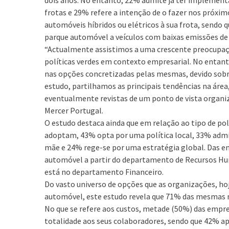
frotas e 29% refere a intenção de o fazer nos próxi
automóveis híbridos ou elétricos à sua frota, sendo q
parque automóvel a veículos com baixas emissões de
“Actualmente assistimos a uma crescente preocupaçã
políticas verdes em contexto empresarial. No entanto
nas opções concretizadas pelas mesmas, devido sobr
estudo, partilhamos as principais tendências na áre
eventualmente revistas de um ponto de vista organiz
Mercer Portugal.
O estudo destaca ainda que em relação ao tipo de po
adoptam, 43% opta por uma política local, 33% admi
mãe e 24% rege-se por uma estratégia global. Das em
automóvel a partir do departamento de Recursos Hu
está no departamento Financeiro.
Do vasto universo de opções que as organizações, hoj
automóvel, este estudo revela que 71% das mesmas n
No que se refere aos custos, metade (50%) das empr
totalidade aos seus colaboradores, sendo que 42% ape