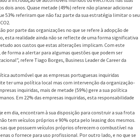
mos dois anos. Quase metade (49%) refere não planear adicionar
ue 53% referiram que não faz parte da sua estratégia limitar o seu
 CO2.
o por parte das organizações no que se refere à adopção de
, esta realidade ainda não se reflecte de uma forma significativa
etudo aos custos que estas alterações implicam. Com este
a, de forma a alertar para algumas questões que podem ser
acional”, refere Tiago Borges, Business Leader de Career da
lítica automóvel que as empresas portuguesas inquiridas
te ter uma política local mas com intervenção da organização-
presas inquiridas, mais de metade (59%) gere a sua política
manos. Em 22% das empresas inquiridas, esta responsabilidade
e em dia, encontram à sua disposição para construir a sua frota
ão tem veículos próprios e 90% opta pelo leasing dos mesmos.
esas que possuem veículos próprios oferecem o combustível na
nas o fornece para uso profissional. Por outro lado, e no que se