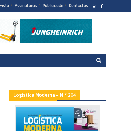
vista
Assinaturas
Publicidade
Contactos
LinkedIN
facebook
Logística Moderna – N.º 204