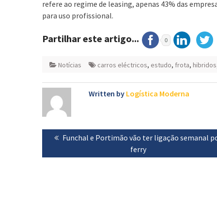
refere ao regime de leasing, apenas 43% das empres
para uso profissional.
Partilhar este artigo...
0
Notícias
carros eléctricos
,
estudo
,
frota
,
hibridos
Written by
Logística Moderna
Navegação
Previous
Funchal e Portimão vão ter ligação semanal p
de
post:
ferry
artigos