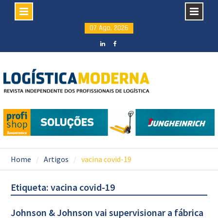
Skip
07 Ago, 2026
to
content
LinkedIN
facebook
Home
Artigos
vacina covid-19
Etiqueta: vacina covid-19
Johnson & Johnson vai supervisionar a fábrica