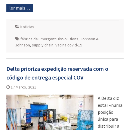
ler mais…
Notícias
fábrica da Emergent BioSolutions
,
Johnson &
Johnson
,
supply chain
,
vacina covid-19
Delta prioriza expedição reservada com o
código de entrega especial COV
17 Março, 2021
A Delta diz
estar «numa
posição
única para
distribuir a