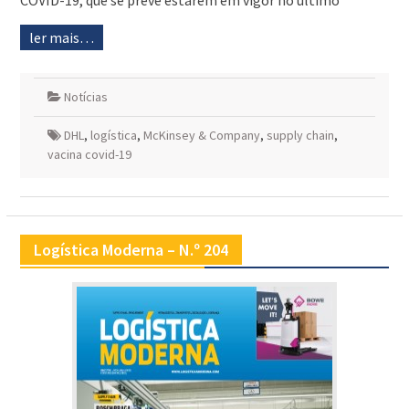
COVID-19, que se prevê estarem em vigor no último
ler mais…
Notícias
DHL
,
logística
,
McKinsey & Company
,
supply chain
,
vacina covid-19
Logística Moderna – N.º 204