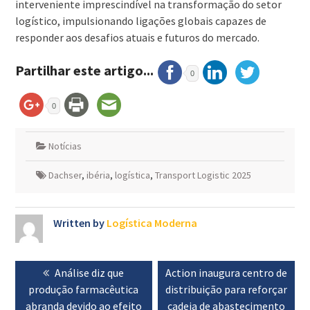
interveniente imprescindível na transformação do setor
logístico, impulsionando ligações globais capazes de
responder aos desafios atuais e futuros do mercado.
Partilhar este artigo...
0
0
Notícias
Dachser
,
ibéria
,
logística
,
Transport Logistic 2025
Written by
Logística Moderna
Navegação
Previous
Análise diz que
Next
Action inaugura centro de
de
produção farmacêutica
post:
post:
distribuição para reforçar
artigos
abranda devido ao efeito
cadeia de abastecimento