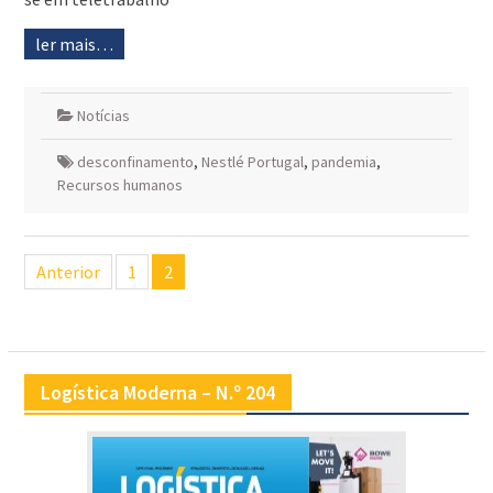
ler mais…
Notícias
desconfinamento
,
Nestlé Portugal
,
pandemia
,
Recursos humanos
Navegação
Anterior
1
2
de
artigos
Logística Moderna – N.º 204