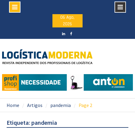
Skip
06 Ago,
2026
to
content
LinkedIN
facebook
Home
Artigos
pandemia
Page 2
Etiqueta: pandemia