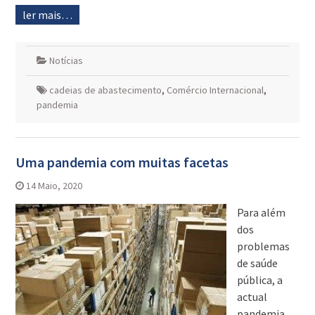
ler mais…
Notícias
cadeias de abastecimento
,
Comércio Internacional
,
pandemia
Uma pandemia com muitas facetas
14 Maio, 2020
Para além
dos
problemas
de saúde
pública, a
actual
pandemia