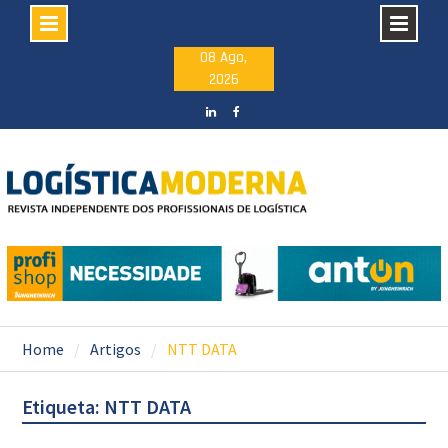
Skip
08 Ago,
2026
to
content
LinkedIN
facebook
Home
Artigos
NTT DATA
Etiqueta: NTT DATA