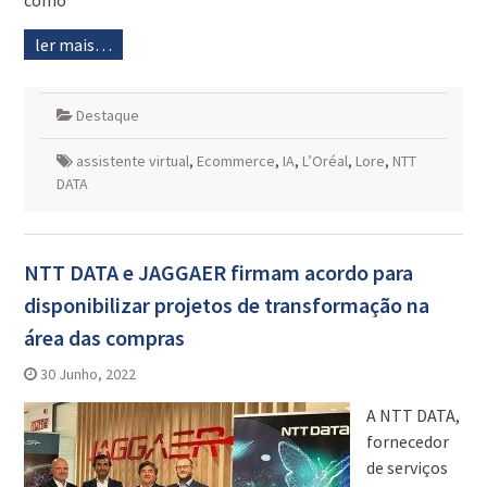
como
ler mais…
Destaque
assistente virtual
,
Ecommerce
,
IA
,
L’Oréal
,
Lore
,
NTT
DATA
NTT DATA e JAGGAER firmam acordo para
disponibilizar projetos de transformação na
área das compras
30 Junho, 2022
A NTT DATA,
fornecedor
de serviços