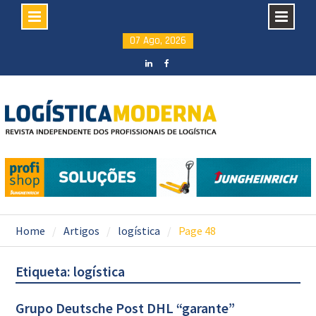
Skip
07 Ago, 2026
to
content
LinkedIN
facebook
Home
Artigos
logística
Page 48
Etiqueta: logística
Grupo Deutsche Post DHL “garante”