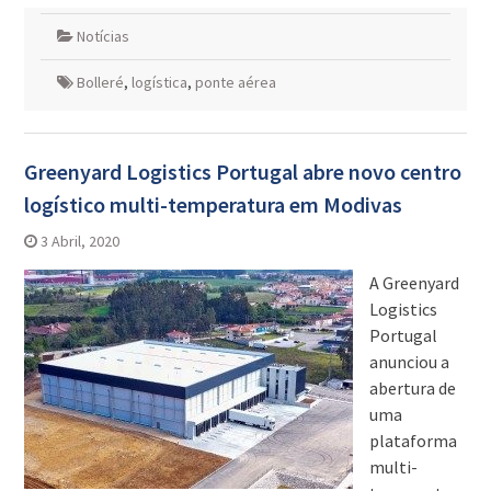
Notícias
Bolleré
,
logística
,
ponte aérea
Greenyard Logistics Portugal abre novo centro
logístico multi-temperatura em Modivas
3 Abril, 2020
A Greenyard
Logistics
Portugal
anunciou a
abertura de
uma
plataforma
multi-