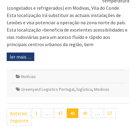
temperatura
(congelados e refrigerados) em Modivas, Vila do Conde.
Esta localização irá substituir as actuais instalações de
Leixões e visa potenciar a operação na zona norte do país.
Esta localização «beneficia de excelentes acessibilidades e
vias rodoviárias para um acesso fluído e rápido aos
principais centros urbanos da região, bem
ler mais…
Notícias
Greenyard Logistics Portugal
,
logística
,
Modivas
Navegação
Anterior
1
…
47
48
49
…
57
de
Seguinte
artigos