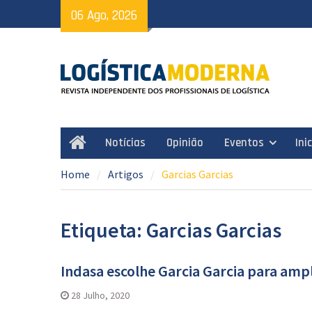
Skip
06 Ago, 2026
to
content
Notícias
Opinião
Eventos
Ini
Home
Home
Artigos
Garcias Garcias
Etiqueta: Garcias Garcias
Indasa escolhe Garcia Garcia para amp
28 Julho, 2020