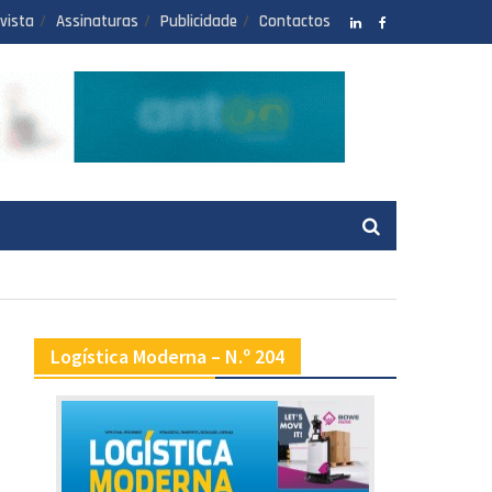
vista
Assinaturas
Publicidade
Contactos
LinkedIN
facebook
Logística Moderna – N.º 204