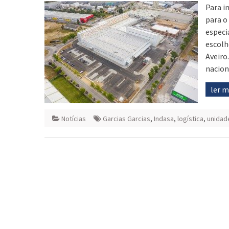
Para i
para o
especi
escolh
Aveiro.
nacion
ler 
Notícias
Garcias Garcias
,
Indasa
,
logística
,
unidade