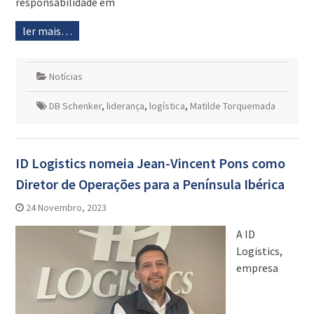
responsabilidade em
ler mais…
Notícias
DB Schenker
,
liderança
,
logística
,
Matilde Torquemada
ID Logistics nomeia Jean-Vincent Pons como
Diretor de Operações para a Península Ibérica
24 Novembro, 2023
A ID
Logistics,
empresa