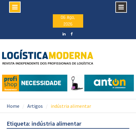
Skip
06 Ago,
2026
to
content
LinkedIN
facebook
Home
Artigos
indústria alimentar
Etiqueta: indústria alimentar