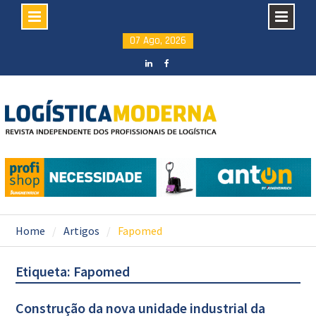
Skip
07 Ago, 2026
to
content
LinkedIN
facebook
Home
Artigos
Fapomed
Etiqueta: Fapomed
Construção da nova unidade industrial da