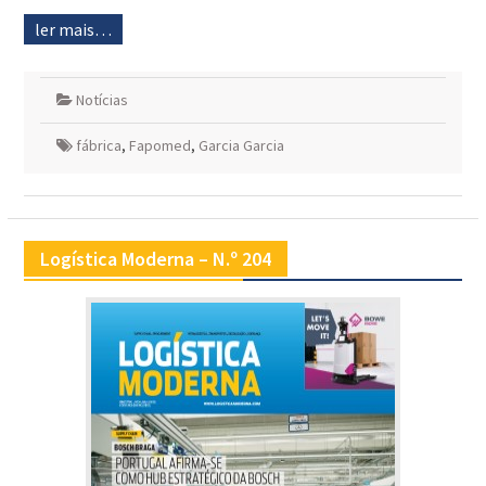
ler mais…
Notícias
fábrica
,
Fapomed
,
Garcia Garcia
Logística Moderna – N.º 204