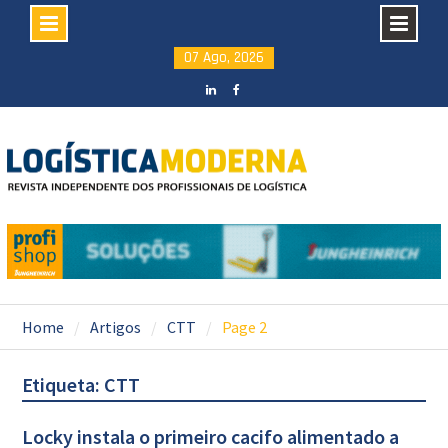
Skip
07 Ago, 2026
to
content
LinkedIN
facebook
Home
Artigos
CTT
Page 2
Etiqueta: CTT
Locky instala o primeiro cacifo alimentado a