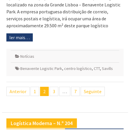
localizado na zona da Grande Lisboa – Benavente Logistic
Park. A empresa portuguesa distribuição de correio,
serviços postais e logística, irá ocupar uma área de
aproximadamente 29.500 m² deste parque logístico
ler mais…
Notícias
Benavente Logistic Park
,
centro logístico
,
CTT
,
Savills
Navegação
Anterior
1
2
3
…
7
Seguinte
de
artigos
Logística Moderna – N.º 204