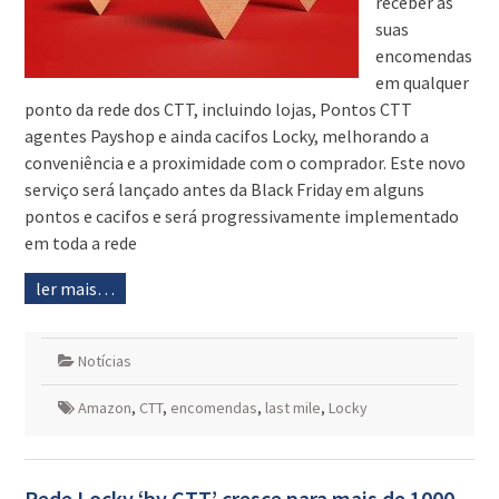
receber as
suas
encomendas
em qualquer
ponto da rede dos CTT, incluindo lojas, Pontos CTT
agentes Payshop e ainda cacifos Locky, melhorando a
conveniência e a proximidade com o comprador. Este novo
serviço será lançado antes da Black Friday em alguns
pontos e cacifos e será progressivamente implementado
em toda a rede
ler mais…
Notícias
Amazon
,
CTT
,
encomendas
,
last mile
,
Locky
Rede Locky ‘by CTT’ cresce para mais de 1000