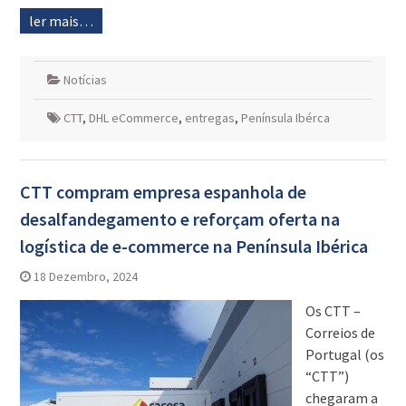
ler mais…
Notícias
CTT
,
DHL eCommerce
,
entregas
,
Península Ibérca
CTT compram empresa espanhola de
desalfandegamento e reforçam oferta na
logística de e-commerce na Península Ibérica
18 Dezembro, 2024
Os CTT –
Correios de
Portugal (os
“CTT”)
chegaram a