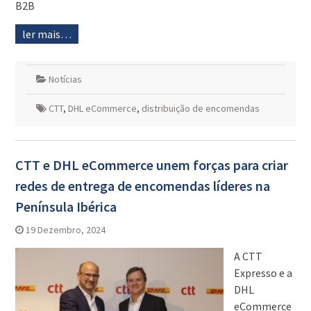
B2B
ler mais…
Notícias
CTT
,
DHL eCommerce
,
distribuição de encomendas
CTT e DHL eCommerce unem forças para criar
redes de entrega de encomendas líderes na
Península Ibérica
19 Dezembro, 2024
A CTT
Expresso e a
DHL
eCommerce