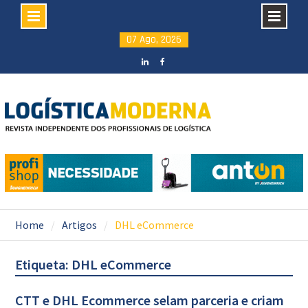
Skip
07 Ago, 2026
to
content
LinkedIN
facebook
Home
Artigos
DHL eCommerce
Etiqueta: DHL eCommerce
CTT e DHL Ecommerce selam parceria e criam