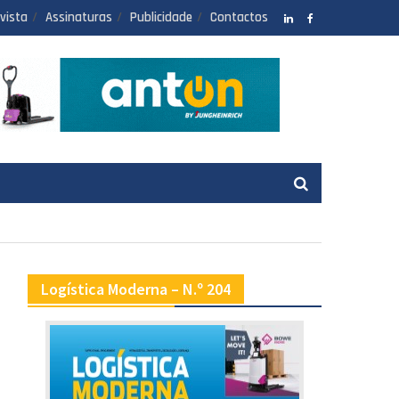
vista
Assinaturas
Publicidade
Contactos
LinkedIN
facebook
Logística Moderna – N.º 204