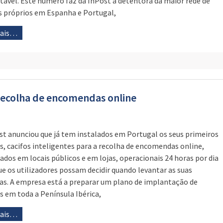
tável. Este número faz da InPost a detentora da maior rede de
 próprios em Espanha e Portugal,
mais…
 recolha de encomendas online
st anunciou que já tem instalados em Portugal os seus primeiros
s, cacifos inteligentes para a recolha de encomendas online,
zados em locais públicos e em lojas, operacionais 24 horas por dia
ue os utilizadores possam decidir quando levantar as suas
s. A empresa está a preparar um plano de implantação de
s em toda a Península Ibérica,
mais…