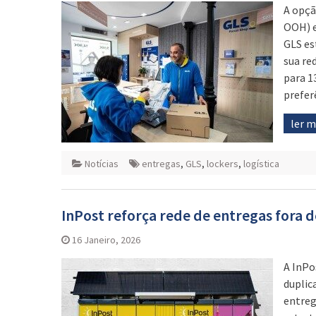
A opçã
OOH) e
GLS es
sua re
para 1
prefer
ler 
Notícias
entregas
,
GLS
,
lockers
,
logística
InPost reforça rede de entregas fora d
16 Janeiro, 2026
A InPo
duplic
entreg