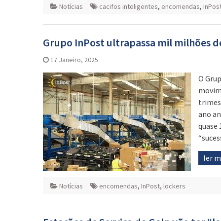
Notícias
cacifos inteligentes
,
encomendas
,
InPos
Grupo InPost ultrapassa mil milhões 
17 Janeiro, 2025
O Grup
movime
trimes
ano an
quase 
“suces
ler 
Notícias
encomendas
,
InPost
,
lockers