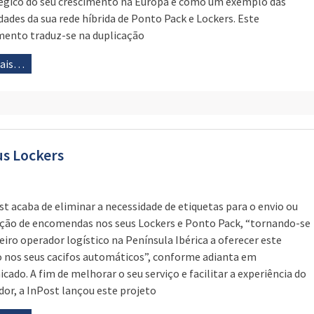
égico do seu crescimento na Europa e como um exemplo das
dades da sua rede híbrida de Ponto Pack e Lockers. Este
mento traduz-se na duplicação
mais…
us Lockers
st acaba de eliminar a necessidade de etiquetas para o envio ou
ção de encomendas nos seus Lockers e Ponto Pack, “tornando-se
eiro operador logístico na Península Ibérica a oferecer este
o nos seus cacifos automáticos”, conforme adianta em
cado. A fim de melhorar o seu serviço e facilitar a experiência do
ador, a InPost lançou este projeto