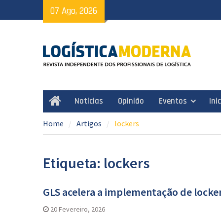
Skip
07 Ago, 2026
to
content
Notícias
Opinião
Eventos
Ini
Home
Home
Artigos
lockers
Etiqueta: lockers
GLS acelera a implementação de locke
20 Fevereiro, 2026