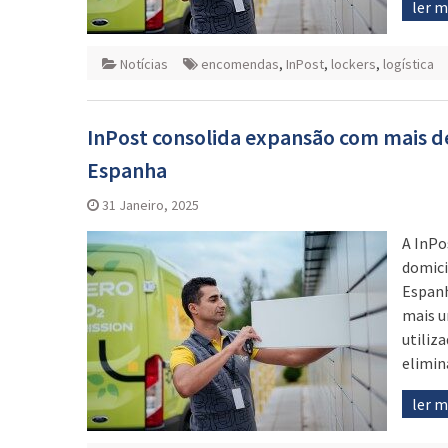
ler 
Notícias
encomendas
,
InPost
,
lockers
,
logística
InPost consolida expansão com mais d
Espanha
31 Janeiro, 2025
A InPo
domici
Espanh
mais u
utiliz
elimin
ler 