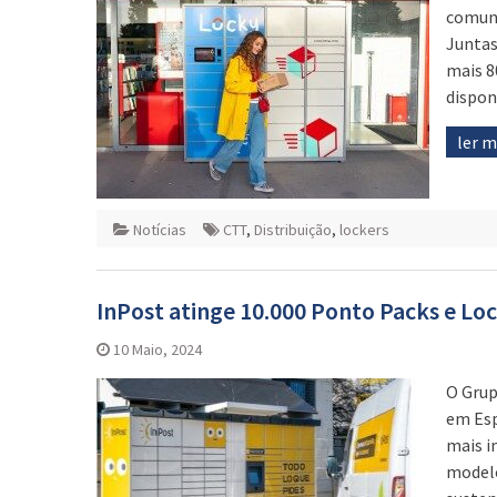
comuni
Juntas
mais 8
dispon
ler 
Notícias
CTT
,
Distribuição
,
lockers
InPost atinge 10.000 Ponto Packs e Lo
10 Maio, 2024
O Grup
em Esp
mais i
modelo