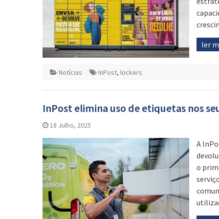
estrat
capaci
cresci
ler 
Notícias
InPost
,
lockers
InPost elimina uso de etiquetas nos se
18 Julho, 2025
A InPo
devolu
o prim
serviç
comuni
utiliz