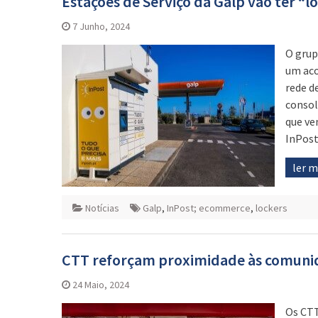
Estações de Serviço da Galp vão ter “l
7 Junho, 2024
O grup
um aco
rede d
consol
que ve
InPos
ler 
Notícias
Galp
,
InPost; ecommerce
,
lockers
CTT reforçam proximidade às comunida
24 Maio, 2024
Os CTT