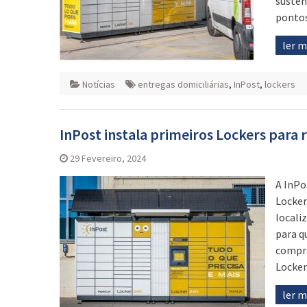
susten
pontos
ler 
Notícias
entregas domiciliárias
,
InPost
,
lockers
InPost instala primeiros Lockers para
29 Fevereiro, 2024
A InPo
Locker
locali
para q
compra
Locker
ler 