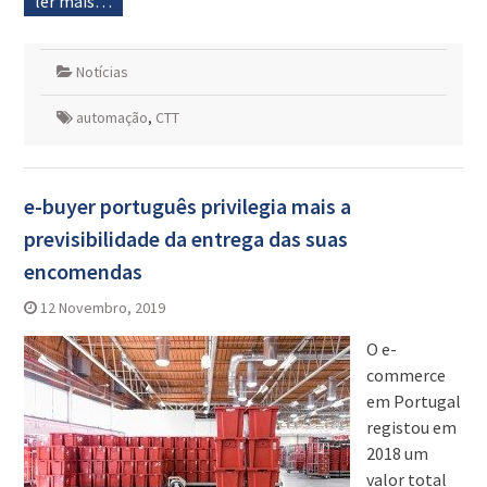
ler mais…
Notícias
automação
,
CTT
e-buyer português privilegia mais a
previsibilidade da entrega das suas
encomendas
12 Novembro, 2019
O e-
commerce
em Portugal
registou em
2018 um
valor total