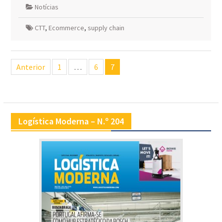
Notícias
CTT
,
Ecommerce
,
supply chain
Navegação
Anterior
1
…
6
7
de
artigos
Logística Moderna – N.º 204