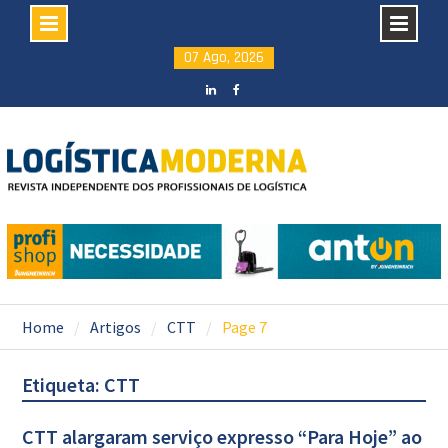
Skip
07 Ago, 2026
to
content
LinkedIN
facebook
Home
Artigos
CTT
Page 7
Etiqueta: CTT
CTT alargaram serviço expresso “Para Hoje” ao