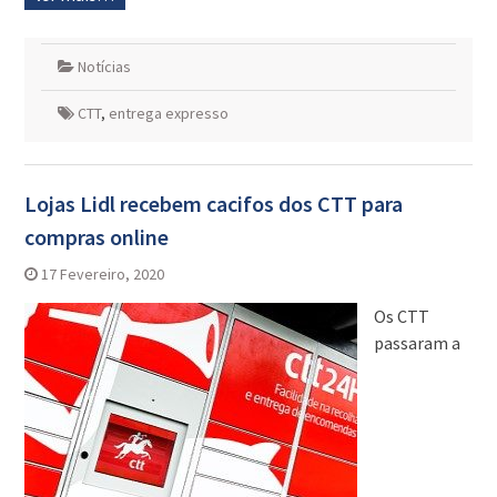
Notícias
CTT
,
entrega expresso
Lojas Lidl recebem cacifos dos CTT para
compras online
17 Fevereiro, 2020
Os CTT
passaram a