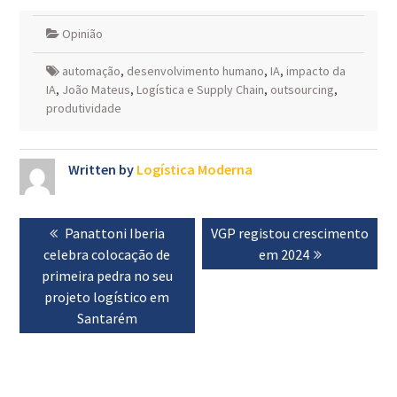
Opinião
automação
,
desenvolvimento humano
,
IA
,
impacto da
IA
,
João Mateus
,
Logística e Supply Chain
,
outsourcing
,
produtividade
Written by
Logística Moderna
Navegação
Previous
Panattoni Iberia
Next
VGP registou crescimento
de
celebra colocação de
post:
post:
em 2024
artigos
primeira pedra no seu
projeto logístico em
Santarém