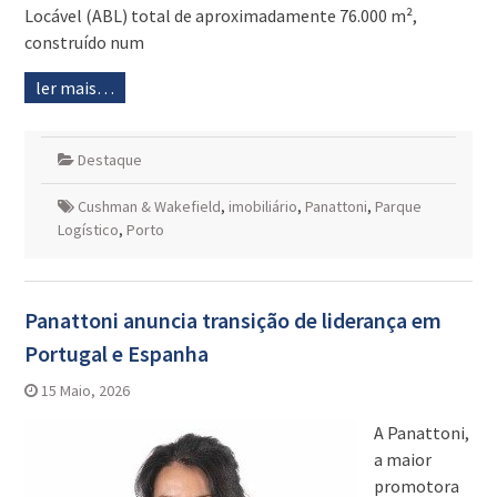
Locável (ABL) total de aproximadamente 76.000 m²,
construído num
ler mais…
Destaque
Cushman & Wakefield
,
imobiliário
,
Panattoni
,
Parque
Logístico
,
Porto
Panattoni anuncia transição de liderança em
Portugal e Espanha
15 Maio, 2026
A Panattoni,
a maior
promotora