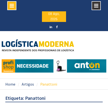
Skip
08 Ago,
2026
to
content
LinkedIN
facebook
Home
Artigos
Panattoni
Etiqueta: Panattoni