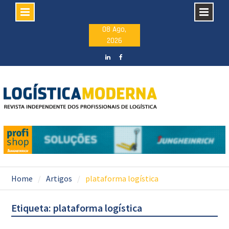
Skip
08 Ago,
2026
to
content
LinkedIN
facebook
Home
Artigos
plataforma logística
Etiqueta: plataforma logística