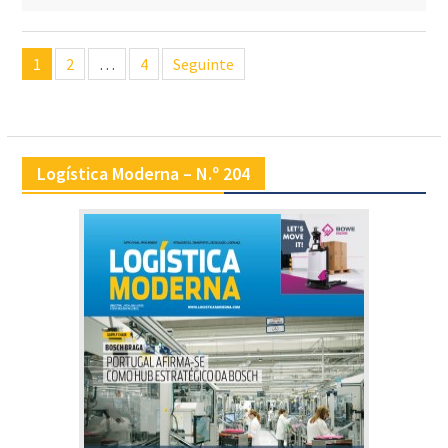
Navegação
1
2
…
4
Seguinte
de
artigos
Logística Moderna – N.º 204