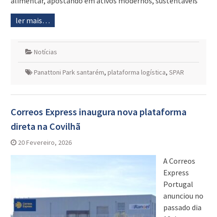
alimentar, apostando em ativos modernos, sustentáveis
ler mais…
Notícias
Panattoni Park santarém
,
plataforma logística
,
SPAR
Correos Express inaugura nova plataforma
direta na Covilhã
20 Fevereiro, 2026
A Correos
Express
Portugal
anunciou no
passado dia