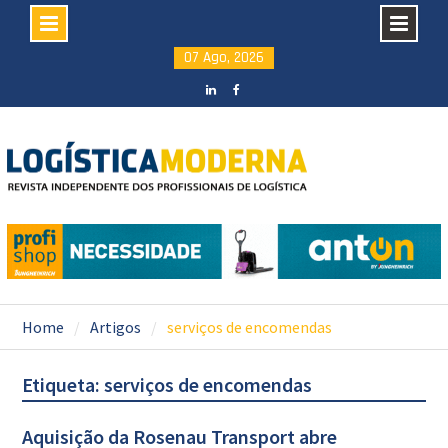
Skip
07 Ago, 2026
to
content
LinkedIN
facebook
Home
Artigos
serviços de encomendas
Etiqueta: serviços de encomendas
Aquisição da Rosenau Transport abre