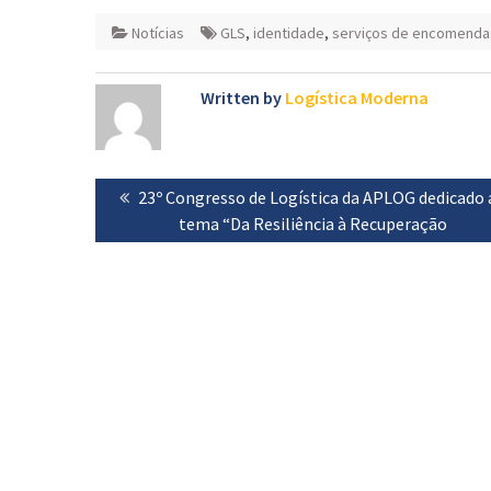
Notícias
GLS
,
identidade
,
serviços de encomenda
Written by
Logística Moderna
Navegação
Previous
23º Congresso de Logística da APLOG dedicado 
de
post:
tema “Da Resiliência à Recuperação
artigos