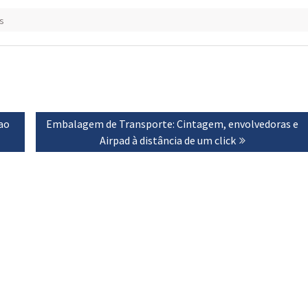
s
ao
Next
Embalagem de Transporte: Cintagem, envolvedoras e
post:
Airpad à distância de um click