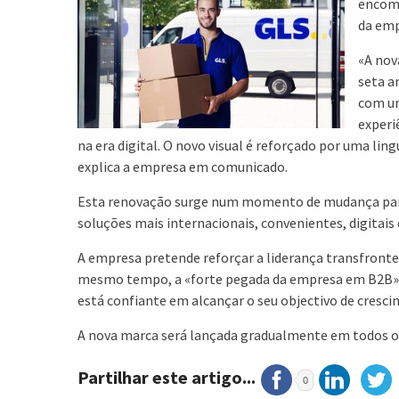
encome
da emp
«A nov
seta a
com um
experi
na era digital. O novo visual é reforçado por uma li
explica a empresa em comunicado.
Esta renovação surge num momento de mudança para a
soluções mais internacionais, convenientes, digitais
A empresa pretende reforçar a liderança transfront
mesmo tempo, a «forte pegada da empresa em B2B». De
está confiante em alcançar o seu objectivo de cresci
A nova marca será lançada gradualmente em todos o
Partilhar este artigo...
0