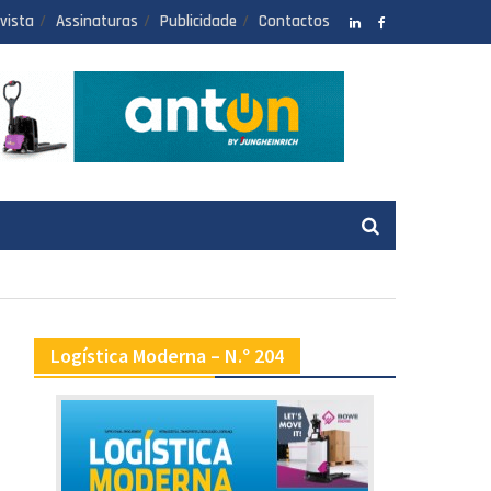
vista
Assinaturas
Publicidade
Contactos
LinkedIN
facebook
Logística Moderna – N.º 204