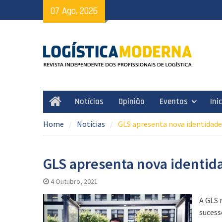
Skip
07 Ago, 2026
to
content
Notícias
Opinião
Eventos
Ini
Home
Home
Notícias
GLS apresenta nova identidade
GLS apresenta nova identid
4 Outubro, 2021
A GLS 
sucess