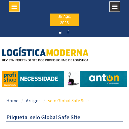
Skip
06 Ago,
2026
to
content
LinkedIN
facebook
Home
Artigos
selo Global Safe Site
Etiqueta: selo Global Safe Site