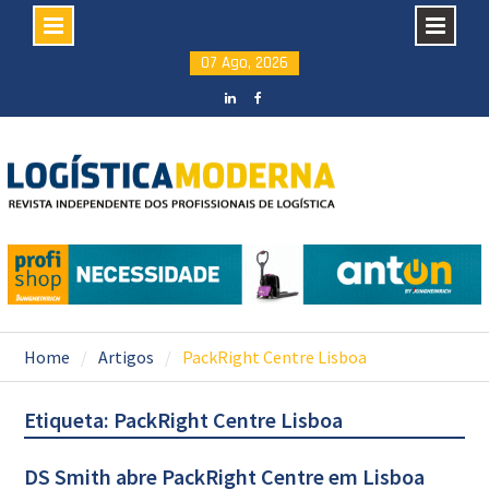
Skip
07 Ago, 2026
to
content
LinkedIN
facebook
Home
Artigos
PackRight Centre Lisboa
Etiqueta: PackRight Centre Lisboa
DS Smith abre PackRight Centre em Lisboa