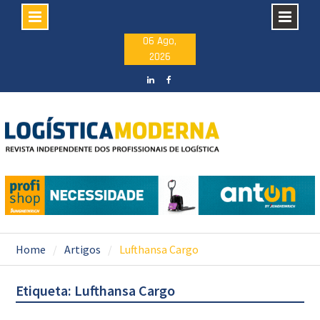
Skip
06 Ago,
2026
to
content
LinkedIN
facebook
Home
Artigos
Lufthansa Cargo
Etiqueta: Lufthansa Cargo