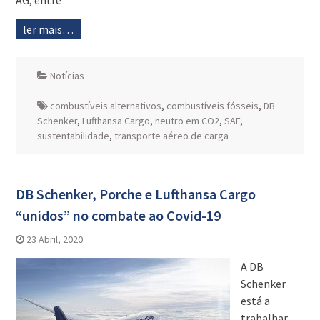
AG, entre
ler mais…
Notícias
combustíveis alternativos
,
combustíveis fósseis
,
DB
Schenker
,
Lufthansa Cargo
,
neutro em CO2
,
SAF
,
sustentabilidade
,
transporte aéreo de carga
DB Schenker, Porche e Lufthansa Cargo
“unidos” no combate ao Covid-19
23 Abril, 2020
A DB
Schenker
está a
trabalhar