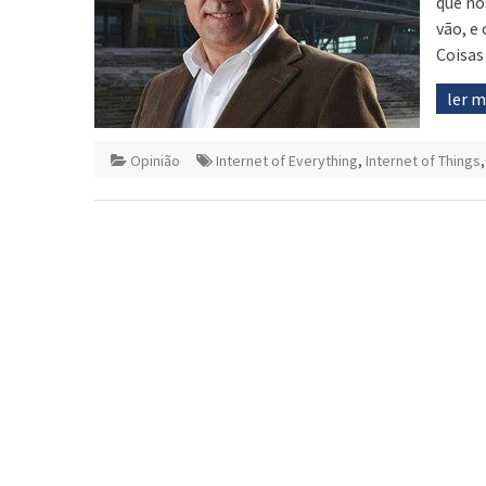
que no
vão, e
Coisas
ler 
Opinião
Internet of Everything
,
Internet of Things