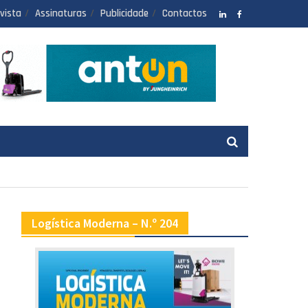
vista
Assinaturas
Publicidade
Contactos
LinkedIN
facebook
Logística Moderna – N.º 204