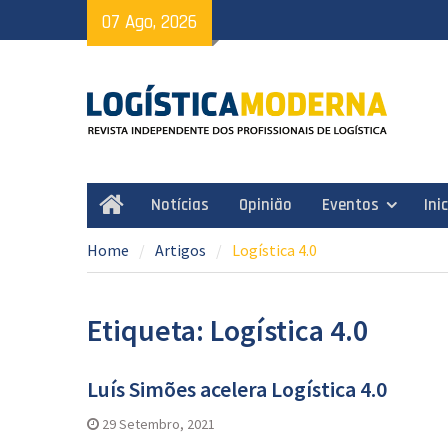
Skip
07 Ago, 2026
to
content
Notícias
Opinião
Eventos
Ini
Home
Home
Artigos
Logística 4.0
Etiqueta: Logística 4.0
Luís Simões acelera Logística 4.0
29 Setembro, 2021