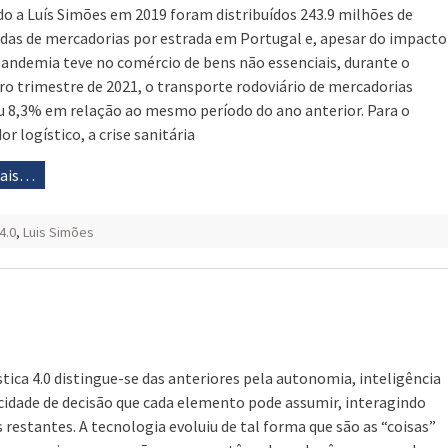
o a Luís Simões em 2019 foram distribuídos 243.9 milhões de
das de mercadorias por estrada em Portugal e, apesar do impacto
pandemia teve no comércio de bens não essenciais, durante o
ro trimestre de 2021, o transporte rodoviário de mercadorias
u 8,3% em relação ao mesmo período do ano anterior. Para o
r logístico, a crise sanitária
mais…
4.0
,
Luis Simões
stica 4.0 distingue-se das anteriores pela autonomia, inteligência
cidade de decisão que cada elemento pode assumir, interagindo
 restantes. A tecnologia evoluiu de tal forma que são as “coisas”