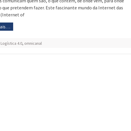
s comunicam quem são, o que contêm, de onde vêm, para onde
 o que pretendem fazer. Este fascinante mundo da Internet das
 (Internet of
mais…
,
Logística 4.0
,
omnicanal