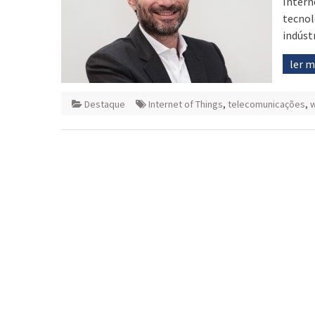
Intern
tecnol
indúst
ler 
Destaque
Internet of Things
,
telecomunicações
,
w