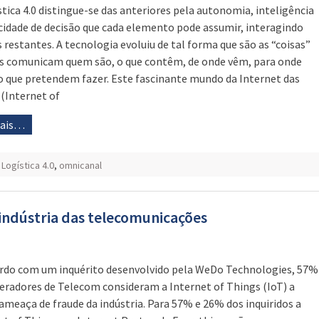
stica 4.0 distingue-se das anteriores pela autonomia, inteligência
cidade de decisão que cada elemento pode assumir, interagindo
 restantes. A tecnologia evoluiu de tal forma que são as “coisas”
s comunicam quem são, o que contêm, de onde vêm, para onde
 o que pretendem fazer. Este fascinante mundo da Internet das
 (Internet of
mais…
,
Logística 4.0
,
omnicanal
 indústria das telecomunicações
rdo com um inquérito desenvolvido pela WeDo Technologies, 57%
eradores de Telecom consideram a Internet of Things (IoT) a
ameaça de fraude da indústria. Para 57% e 26% dos inquiridos a