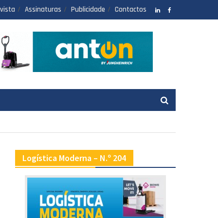
vista
Assinaturas
Publicidade
Contactos
LinkedIN
facebook
Logística Moderna – N.º 204