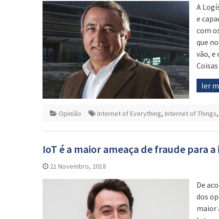
A Logí
e capa
com os
que no
vão, e
Coisas
ler 
Opinião
Internet of Everything
,
Internet of Things
IoT é a maior ameaça de fraude para a
21 Novembro, 2018
De aco
dos op
maior 