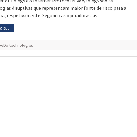
et of Things e o Internet Protocol «Everything» são as
ogias diruptivas que representam maior fonte de risco para a
ria, respetivamente. Segundo as operadoras, as
mais…
eDo technologies