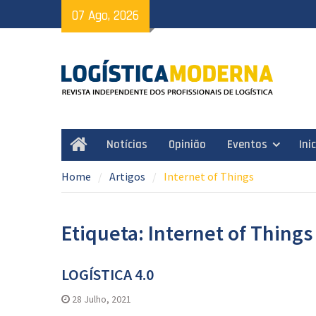
Skip
07 Ago, 2026
to
content
Notícias
Opinião
Eventos
Ini
Home
Home
Artigos
Internet of Things
Etiqueta: Internet of Things
LOGÍSTICA 4.0
28 Julho, 2021