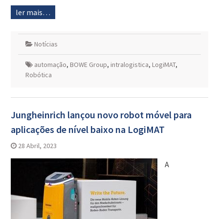
ler mais…
Notícias
automação
,
BOWE Group
,
intralogistica
,
LogiMAT
,
Robótica
Jungheinrich lançou novo robot móvel para
aplicações de nível baixo na LogiMAT
28 Abril, 2023
A