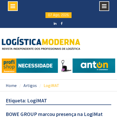
Skip
07 Ago, 2026
to
content
LinkedIN
facebook
Home
Artigos
LogiMAT
Etiqueta: LogiMAT
BOWE GROUP marcou presença na LogiMat