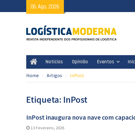
Skip
06 Ago, 2026
to
content
Notícias
Opinião
Eventos
Ini
Home
Home
Artigos
InPost
Etiqueta: InPost
InPost inaugura nova nave com capaci
13 Fevereiro, 2026