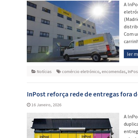
A InPo
eletró
(Madri
distri
Com um
carrin
ler 
Notícias
comércio eletrónico
,
encomendas
,
InPos
InPost reforça rede de entregas fora d
16 Janeiro, 2026
A InPo
duplic
entreg