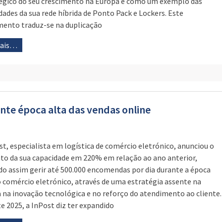
égico do seu crescimento na Europa e como um exemplo das
dades da sua rede híbrida de Ponto Pack e Lockers. Este
mento traduz-se na duplicação
mais…
nte época alta das vendas online
st, especialista em logística de comércio eletrónico, anunciou o
o da sua capacidade em 220% em relação ao ano anterior,
o assim gerir até 500.000 encomendas por dia durante a época
o comércio eletrónico, através de uma estratégia assente na
 na inovação tecnológica e no reforço do atendimento ao cliente.
e 2025, a InPost diz ter expandido