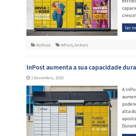
estrat
capaci
cresci
ler 
Notícias
InPost
,
lockers
InPost aumenta a sua capacidade dura
2 Novembro, 2025
A InPo
aument
podend
alta d
aposta
Durant