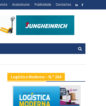
vista
Assinaturas
Publicidade
Contactos
LinkedIN
facebook
Logística Moderna – N.º 204