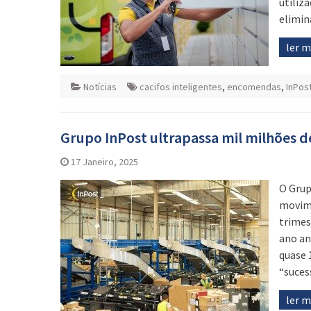
utiliz
elimin
ler 
Notícias
cacifos inteligentes
,
encomendas
,
InPos
Grupo InPost ultrapassa mil milhões 
17 Janeiro, 2025
O Grup
movime
trimes
ano an
quase 
“suces
ler 