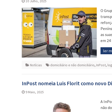
10 Julho, 2025
O Grup
transp
reforç
Peníns
as sua
em 24 
ler 
Notícias
domiciliário e não domiciliário
,
InPost
,
log
InPost nomeia Luis Florit como novo Di
9 Maio, 2025
A InPo
não do