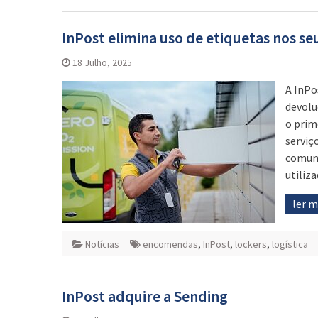
InPost elimina uso de etiquetas nos se
18 Julho, 2025
A InPo
devolu
o prim
serviç
comuni
utiliz
ler 
Notícias
encomendas
,
InPost
,
lockers
,
logística
InPost adquire a Sending