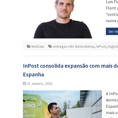
Luis F
Florit
“conti
numa a
ler 
Notícias
entregas não domiciliárias
,
InPost
,
logíst
InPost consolida expansão com mais d
Espanha
31 Janeiro, 2025
A InPo
domici
Espanh
mais u