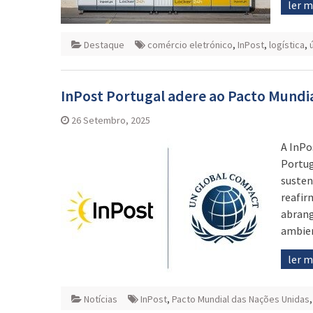
ler 
Destaque
comércio eletrónico
,
InPost
,
logística
,
InPost Portugal adere ao Pacto Mundi
26 Setembro, 2025
A InPo
Portug
susten
reafir
abrang
ambien
ler 
Notícias
InPost
,
Pacto Mundial das Nações Unidas