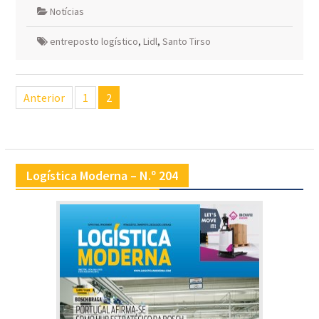
Notícias
entreposto logístico
,
Lidl
,
Santo Tirso
Navegação
Anterior
1
2
de
artigos
Logística Moderna – N.º 204