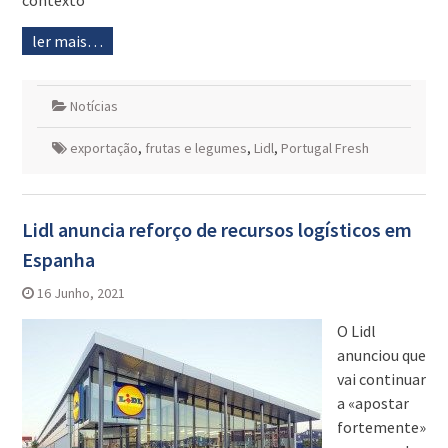
contexto
ler mais…
Notícias
exportação
,
frutas e legumes
,
Lidl
,
Portugal Fresh
Lidl anuncia reforço de recursos logísticos em
Espanha
16 Junho, 2021
O Lidl
anunciou que
vai continuar
a «apostar
fortemente»