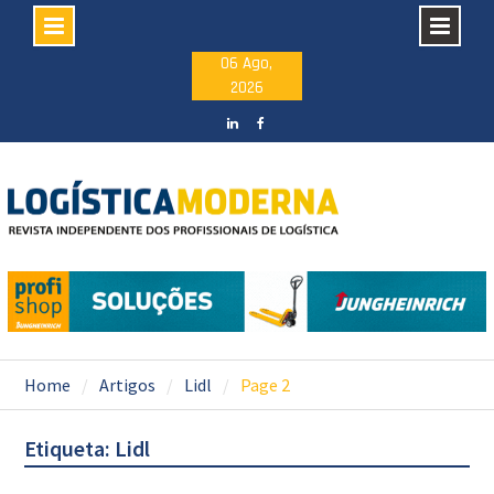
Skip
06 Ago,
2026
to
content
LinkedIN
facebook
Home
Artigos
Lidl
Page 2
Etiqueta: Lidl