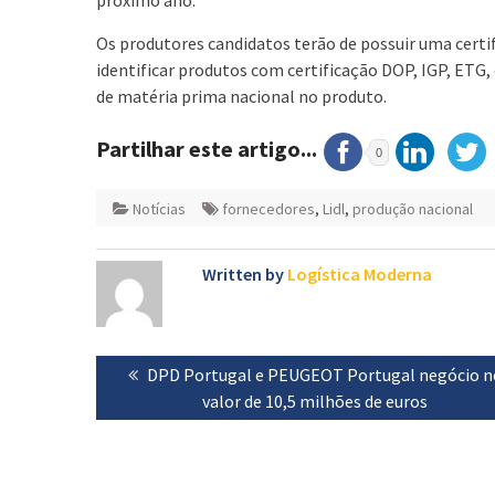
Os produtores candidatos terão de possuir uma cert
identificar produtos com certificação DOP, IGP, ETG,
de matéria prima nacional no produto.
Partilhar este artigo...
0
Notícias
fornecedores
,
Lidl
,
produção nacional
Written by
Logística Moderna
Navegação
Previous
DPD Portugal e PEUGEOT Portugal negócio n
de
post:
valor de 10,5 milhões de euros
artigos