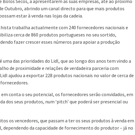
e Bolos Secos, a apresentarem as suas empresas, até ao próximo
 de Outubro, abrindo um canal directo para que mais produtos
 possam estar à venda nas lojas da cadeia.
lhista trabalha actualmente com 240 fornecedores nacionais e
ibiliza cerca de 860 produtos portugueses no seu sortido,
dendo fazer crescer esses números para apoiar a produção
é uma das prioridades do Lidl, que ao longo dos anos tem vindo a
lho de proximidade e relações de verdadeira parceria com
idl ajudou a exportar 228 produtos nacionais no valor de cerca de
 fornecedores.
 em conta o seu potencial, os fornecedores serão convidados, em
 dos seus produtos, num ‘pitch’ que poderá ser presencial ou
eitos os vencedores, que passam a ter os seus produtos à venda em
nal, dependendo da capacidade de fornecimento do produtor – já no