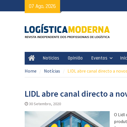
Skip
07 Ago, 2026
to
content
Notícias
Opinião
Eventos
Ini
Home
Home
Notícias
LIDL abre canal directo a novo
LIDL abre canal directo a n
30 Setembro, 2020
O Lidl
produt