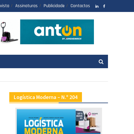
vista
Assinaturas
Publicidade
Contactos
LinkedIN
facebook
Logística Moderna – N.º 204