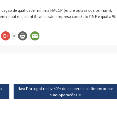
ificação de qualidade mínima HACCP (entre outras que tenham),
 entre outros, identificar se são empresa com Selo PME e qual a %
0
o
Next
Ikea Portugal reduz 40% do desperdício alimentar nas
post:
suas operações