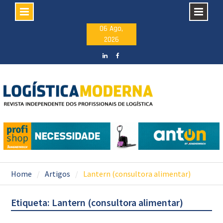
Skip
06 Ago,
2026
to
content
LinkedIN
facebook
Home
Artigos
Lantern (consultora alimentar)
Etiqueta: Lantern (consultora alimentar)