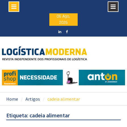
Skip
06 Ago,
2026
to
content
LinkedIN
facebook
Home
Artigos
cadeia alimentar
Etiqueta: cadeia alimentar