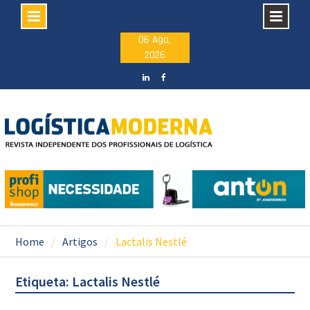
Skip
06 Ago,
2026
to
content
LinkedIN
facebook
Home
Artigos
Lactalis Nestlé
Etiqueta: Lactalis Nestlé