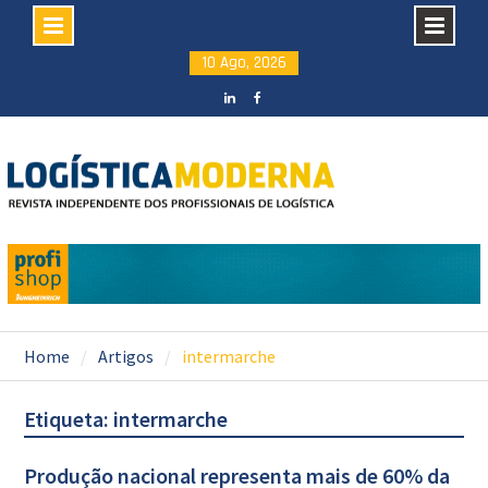
Skip
10 Ago, 2026
to
content
LinkedIN
facebook
Home
Artigos
intermarche
Etiqueta: intermarche
Produção nacional representa mais de 60% da