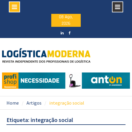
Skip
08 Ago,
2026
to
content
LinkedIN
facebook
Home
Artigos
integração social
Etiqueta: integração social