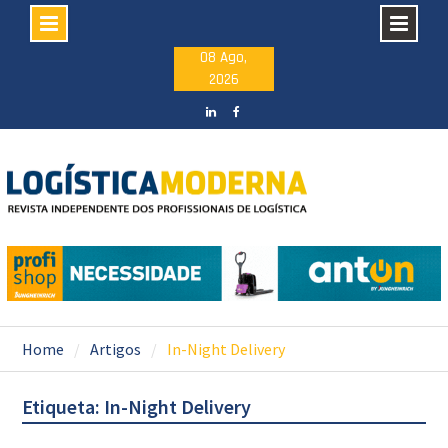
Skip
08 Ago,
2026
to
content
LinkedIN
facebook
Home
Artigos
In-Night Delivery
Etiqueta: In-Night Delivery