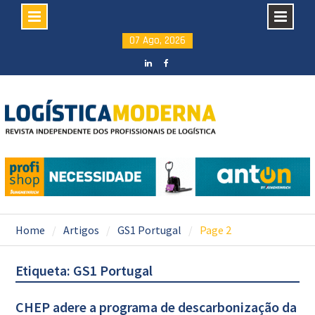
Skip
07 Ago, 2026
to
content
LinkedIN
facebook
Home
Artigos
GS1 Portugal
Page 2
Etiqueta: GS1 Portugal
CHEP adere a programa de descarbonização da