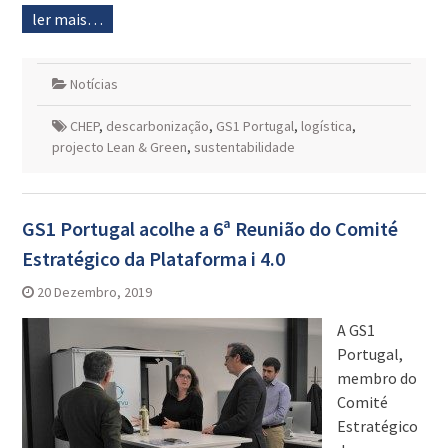
ler mais…
Notícias
CHEP
,
descarbonização
,
GS1 Portugal
,
logística
,
projecto Lean & Green
,
sustentabilidade
GS1 Portugal acolhe a 6ª Reunião do Comité
Estratégico da Plataforma i 4.0
20 Dezembro, 2019
A GS1
Portugal,
membro do
Comité
Estratégico