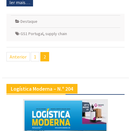
ler mais…
Destaque
GS1 Portugal
,
supply chain
Navegação
Anterior
1
2
de
artigos
Logística Moderna – N.º 204