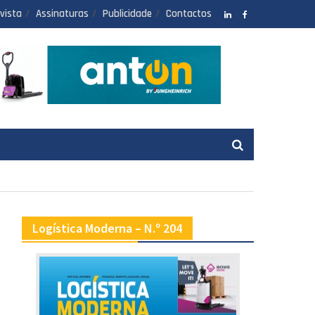
vista
Assinaturas
Publicidade
Contactos
LinkedIN
facebook
Logística Moderna – N.º 204