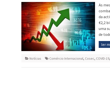
As med
combat
da act
€2,2 b
uma su
de tod
ler 
Notícias
Comércio Internacional
,
Cosec
,
COVID-19