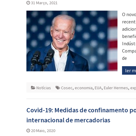
31 Março, 2021
O novo
recent
adicio
benefi
Indúst
Compan
de
ler 
Notícias
Cosec
,
economia
,
EUA
,
Euler Hermes
,
ex
Covid-19: Medidas de confinamento po
internacional de mercadorias
20 Maio, 2020