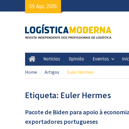
Skip
09 Ago, 2026
to
content
Notícias
Opinião
Eventos
Ini
Home
Home
Artigos
Euler Hermes
Etiqueta: Euler Hermes
Pacote de Biden para apoio à economia
exportadores portugueses