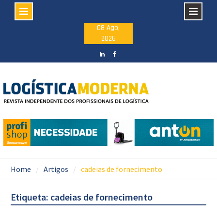
Skip
08 Ago,
2026
to
content
LinkedIN
facebook
Home
Artigos
cadeias de fornecimento
Etiqueta: cadeias de fornecimento