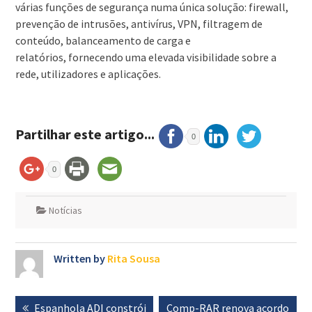
várias funções de segurança numa única solução: firewall,
prevenção de intrusões, antivírus, VPN, filtragem de
conteúdo, balanceamento de carga e
relatórios, fornecendo uma elevada visibilidade sobre a
rede, utilizadores e aplicações.
Partilhar este artigo...
0
0
Notícias
Written by
Rita Sousa
Navegação
Previous
Espanhola ADI constrói
Next
Comp-RAR renova acordo