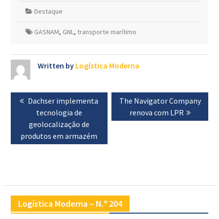
Destaque
GASNAM
,
GNL
,
transporte marítimo
Written by
Logística Moderna
Navegação
Previous
Dachser implementa
Next
The Navigator Company
de
post:
tecnologia de
post:
renova com LPR
artigos
geolocalização de
produtos em armazém
Logística Moderna – N.º 204