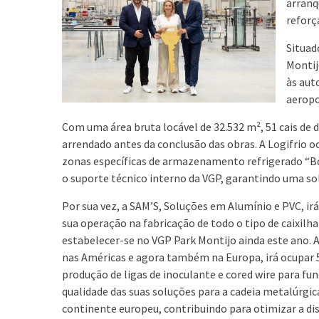
arranq
reforç
Situad
Montij
às aut
aeropo
Com uma área bruta locável de 32.532 m², 51 cais de d
arrendado antes da conclusão das obras. A Logifrio oc
zonas específicas de armazenamento refrigerado “Box
o suporte técnico interno da VGP, garantindo uma so
Por sua vez, a SAM’S, Soluções em Alumínio e PVC, irá
sua operação na fabricação de todo o tipo de caixilha
estabelecer-se no VGP Park Montijo ainda este ano. 
nas Américas e agora também na Europa, irá ocupar 
produção de ligas de inoculante e cored wire para fu
qualidade das suas soluções para a cadeia metalúrgic
continente europeu, contribuindo para otimizar a di