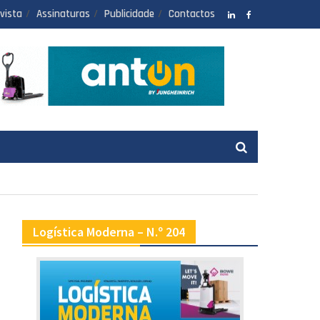
vista
Assinaturas
Publicidade
Contactos
LinkedIN
facebook
Logística Moderna – N.º 204