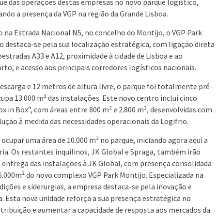
ue das operações destas empresas no novo parque logístico,
ando a presença da VGP na região da Grande Lisboa.
o na Estrada Nacional N5, no concelho do Montijo, o VGP Park
o destaca-se pela sua localização estratégica, com ligação direta
oestradas A33 e A12, proximidade à cidade de Lisboa e ao
rto, e acesso aos principais corredores logísticos nacionais.
escarga e 12 metros de altura livre, o parque foi totalmente pré-
upa 13.000 m² das instalações. Este novo centro inclui cinco
 in Box”, com áreas entre 800 m² e 2.800 m², desenvolvidas com
lução à medida das necessidades operacionais da Logifrio.
 ocupar uma área de 10.000 m² no parque, iniciando agora aqui a
ria. Os restantes inquilinos, JK Global e Spraga, também irão
A entrega das instalações à JK Global, com presença consolidada
5.000m² do novo complexo VGP Park Montijo. Especializada na
ndições e siderurgias, a empresa destaca-se pela inovação e
a. Esta nova unidade reforça a sua presença estratégica no
stribuição e aumentar a capacidade de resposta aos mercados da