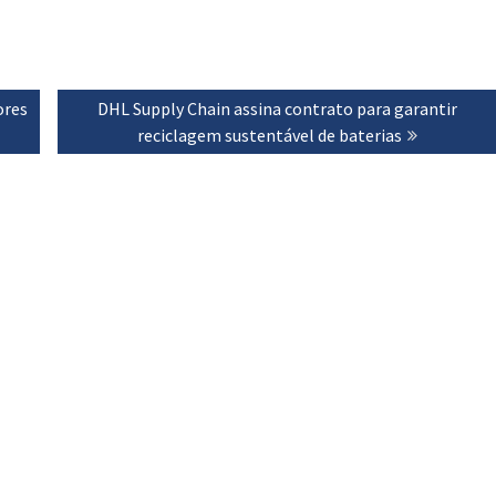
ores
Next
DHL Supply Chain assina contrato para garantir
post:
reciclagem sustentável de baterias