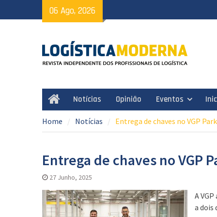
Skip
06 Ago, 2026
to
content
Notícias
Opinião
Eventos
Ini
Home
Home
Notícias
Entrega de chaves no VGP Park 
Entrega de chaves no VGP Pa
27 Junho, 2025
A VGP 
a dois