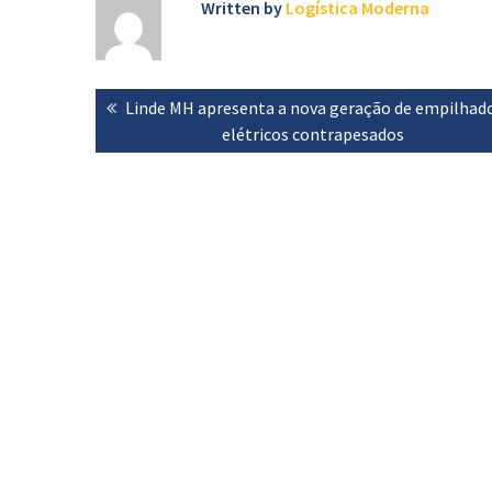
Written by
Logística Moderna
Navegação
Previous
Linde MH apresenta a nova geração de empilhad
de
post:
elétricos contrapesados
artigos