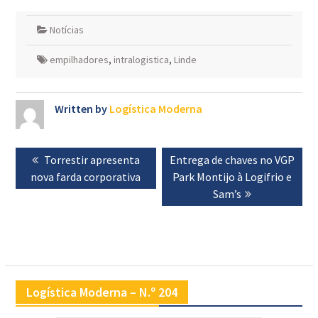
Notícias
empilhadores
,
intralogistica
,
Linde
Written by
Logística Moderna
Navegação
Previous
Torrestir apresenta
Next
Entrega de chaves no VGP
de
nova farda corporativa
post:
post:
Park Montijo à Logifrio e
artigos
Sam’s
Logística Moderna – N.º 204