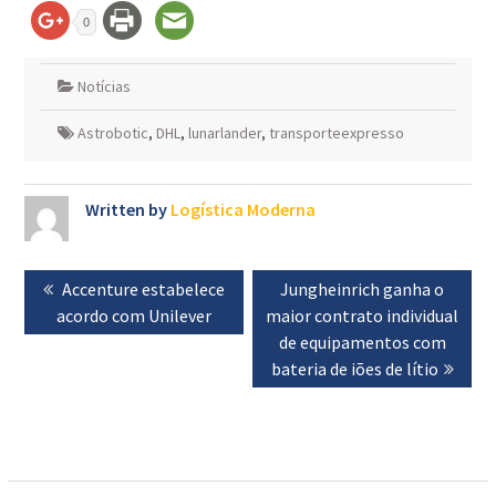
0
Notícias
Astrobotic
,
DHL
,
lunarlander
,
transporteexpresso
Written by
Logística Moderna
Navegação
Previous
Accenture estabelece
Next
Jungheinrich ganha o
de
acordo com Unilever
post:
maior contrato individual
post:
artigos
de equipamentos com
bateria de iões de lítio