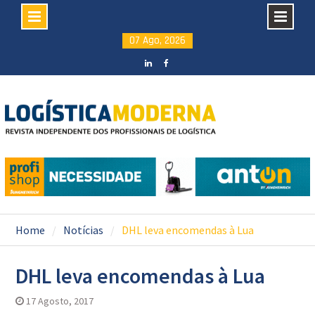
Skip
07 Ago, 2026
to
content
LinkedIN
facebook
Home
Notícias
DHL leva encomendas à Lua
DHL leva encomendas à Lua
17 Agosto, 2017