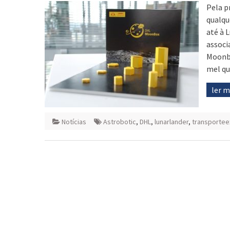
Pela p
qualqu
até à 
associ
Moonbo
mel qu
ler 
Notícias
Astrobotic
,
DHL
,
lunarlander
,
transporte