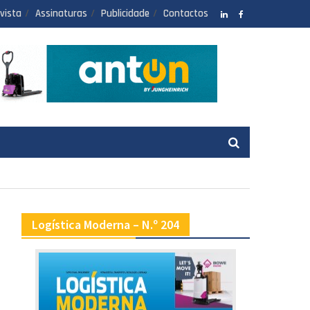
vista
Assinaturas
Publicidade
Contactos
LinkedIN
facebook
Logística Moderna – N.º 204