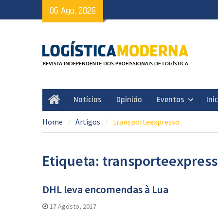
Skip
06 Ago, 2026
to
content
Notícias
Opinião
Eventos
Ini
Home
Home
Artigos
transporteexpresso
Etiqueta: transporteexpres
DHL leva encomendas à Lua
17 Agosto, 2017