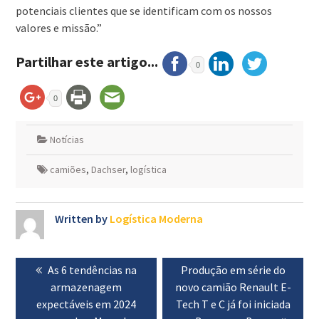
potenciais clientes que se identificam com os nossos
valores e missão.”
Partilhar este artigo...
0
0
Notícias
camiões
,
Dachser
,
logística
Written by
Logística Moderna
Navegação
Previous
As 6 tendências na
Next
Produção em série do
de
post:
armazenagem
novo camião Renault E-
post:
artigos
expectáveis em 2024
Tech T e C já foi iniciada