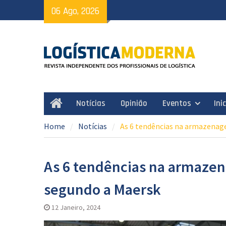
Skip
06 Ago, 2026
to
content
Notícias
Opinião
Eventos
Ini
Home
Home
Notícias
As 6 tendências na armazenag
As 6 tendências na armaze
segundo a Maersk
12 Janeiro, 2024