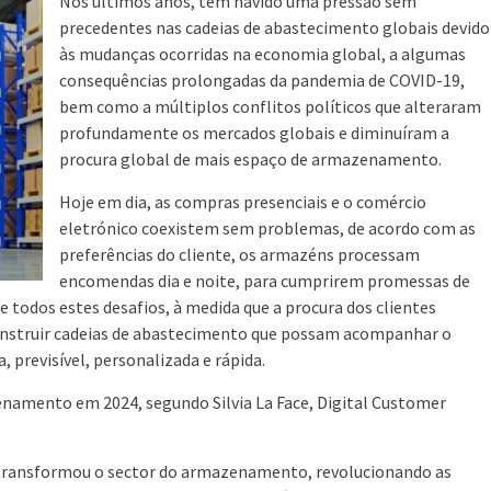
Nos últimos anos, tem havido uma pressão sem
precedentes nas cadeias de abastecimento globais devido
às mudanças ocorridas na economia global, a algumas
consequências prolongadas da pandemia de COVID-19,
bem como a múltiplos conflitos políticos que alteraram
profundamente os mercados globais e diminuíram a
procura global de mais espaço de armazenamento.
Hoje em dia, as compras presenciais e o comércio
eletrónico coexistem sem problemas, de acordo com as
preferências do cliente, os armazéns processam
encomendas dia e noite, para cumprirem promessas de
 todos estes desafios, à medida que a procura dos clientes
onstruir cadeias de abastecimento que possam acompanhar o
previsível, personalizada e rápida.
enamento em 2024, segundo Silvia La Face, Digital Customer
 transformou o sector do armazenamento, revolucionando as