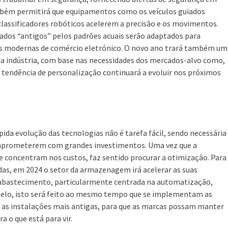
mbém permitirá que equipamentos como os veículos guiados
lassificadores robóticos acelerem a precisão e os movimentos.
ados “antigos” pelos padrões acuais serão adaptados para
cas modernas de comércio eletrónico. O novo ano trará também um
da indústria, com base nas necessidades dos mercados-alvo como,
 tendência de personalização continuará a evoluir nos próximos
da evolução das tecnologias não é tarefa fácil, sendo necessária
omprometerem com grandes investimentos. Uma vez que a
e concentram nos custos, faz sentido procurar a otimização. Para
as, em 2024 o setor da armazenagem irá acelerar as suas
 abastecimento, particularmente centrada na automatização,
lelo, isto será feito ao mesmo tempo que se implementam as
as instalações mais antigas, para que as marcas possam manter
ra o que está para vir.