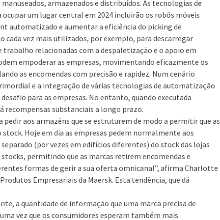
 manuseados, armazenados e distribuídos. As tecnologias de
 ocupar um lugar central em 2024 incluirão os robôs móveis
nt automatizado e aumentar a eficiência do picking de
cada vez mais utilizados, por exemplo, para descarregar
e trabalho relacionadas com a despaletização e o apoio em
s podem empoderar as empresas, movimentando eficazmente os
alando as encomendas com precisão e rapidez. Num cenário
rimordial e a integração de várias tecnologias de automatização
desafio para as empresas. No entanto, quando executada
 recompensas substanciais a longo prazo.
a pedir aos armazéns que se estruturem de modo a permitir que as
 stock. Hoje em dia as empresas pedem normalmente aos
eparado (por vezes em edifícios diferentes) do stock das lojas
 os stocks, permitindo que as marcas retirem encomendas e
rentes formas de gerir a sua oferta omnicanal”, afirma Charlotte
rodutos Empresariais da Maersk. Esta tendência, que dá
ente, a quantidade de informação que uma marca precisa de
or, uma vez que os consumidores esperam também mais