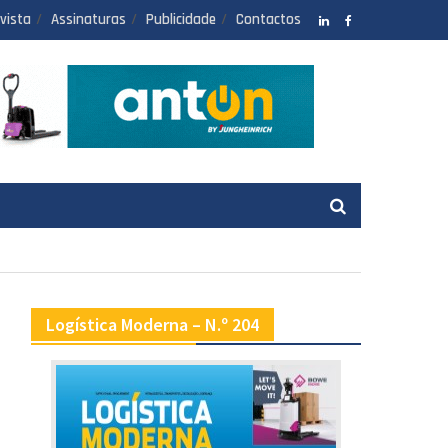
vista
Assinaturas
Publicidade
Contactos
LinkedIN
facebook
Logística Moderna – N.º 204