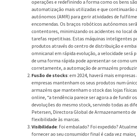
operações e redefinindo a forma como os bens são
automatização mais utilizadas e que continuarão a
autónomos (AMR) para gerir atividades de fulfilme
encomendas. Os braços robóticos autónomos serão 
contentores, minimizando os acidentes no local d
tarefas repetitivas. Estas máquinas inteligente
produtos através do centro de distribuição e emb
omnicanal em rápida evolução, a velocidade será p
de uma forma rápida pode apresentar-se como um 
corretamente, a automação de armazéns produzirá
Fusão de stocks
: em 2024, haverá mais empresas 
empresas mantenham os seus produtos num único
armazéns que mantenham o stock das lojas físicas s
online, “a tendência parece ser agora a de fundir
devoluções do mesmo stock, servindo todas as dife
Petersen, Directora Global de Armazenamento de P
flexibilidade às marcas.
Visibilidade
: Foi embalado? Foi expedido? Atualm
fornecer ao seu consumidor final é cada vez mai