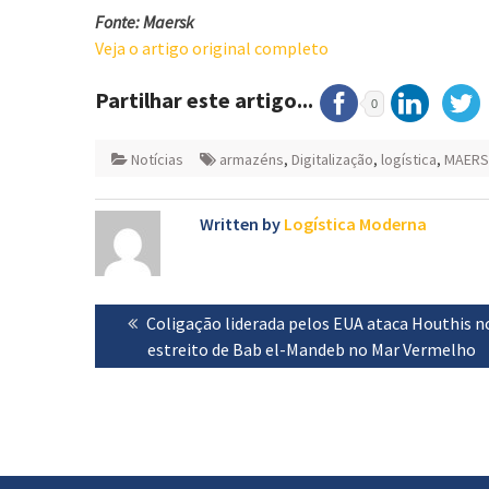
Fonte: Maersk
Veja o artigo original completo
Partilhar este artigo...
0
Notícias
armazéns
,
Digitalização
,
logística
,
MAERS
Written by
Logística Moderna
Navegação
Previous
Coligação liderada pelos EUA ataca Houthis n
de
post:
estreito de Bab el-Mandeb no Mar Vermelho
artigos