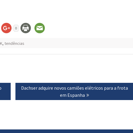
0
K
,
tendências
o
Next
Dachser adquire novos camiões elétricos para a frota
post:
em Espanha