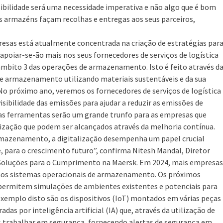
ibilidade será uma necessidade imperativa e não algo que é bom
os armazéns façam recolhas e entregas aos seus parceiros,
resas está atualmente concentrada na criação de estratégias par
apoiar-se-ão mais nos seus fornecedores de serviços de logística
âmbito 3 das operações de armazenamento. Isto é feito através d
de armazenamento utilizando materiais sustentáveis e da sua
o próximo ano, veremos os fornecedores de serviços de logística
isibilidade das emissões para ajudar a reduzir as emissões de
tas ferramentas serão um grande trunfo para as empresas que
ização que podem ser alcançados através da melhoria contínua.
mazenamento, a digitalização desempenha um papel crucial
, para o crescimento futuro”, confirma Nitesh Mandal, Diretor
 Soluções para o Cumprimento na Maersk. Em 2024, mais empresas
rnos sistemas operacionais de armazenamento. Os próximos
permitem simulações de ambientes existentes e potenciais para
xemplo disto são os dispositivos (IoT) montados em várias peças
s por inteligência artificial (IA) que, através da utilização de
s trabalhar em segurança, fornecendo alertas de segurança em