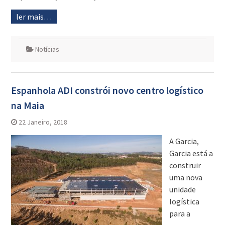
ler mais…
Notícias
Espanhola ADI constrói novo centro logístico
na Maia
22 Janeiro, 2018
A Garcia,
Garcia está a
construir
uma nova
unidade
logística
para a