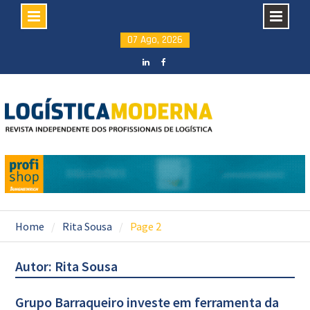
Skip
07 Ago, 2026
to
content
LinkedIN
facebook
Home
Rita Sousa
Page 2
Autor:
Rita Sousa
Grupo Barraqueiro investe em ferramenta da