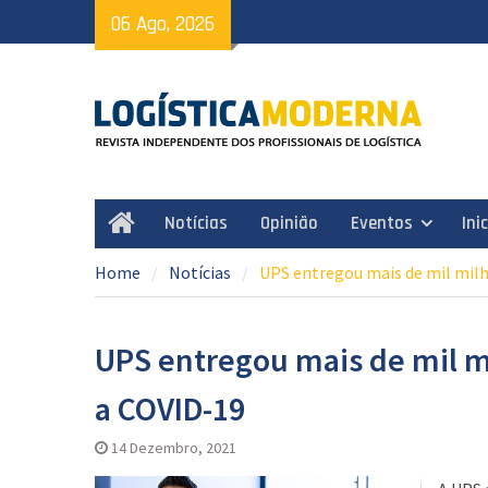
Skip
06 Ago, 2026
to
content
Notícias
Opinião
Eventos
Ini
Home
Home
Notícias
UPS entregou mais de mil milh
UPS entregou mais de mil m
a COVID-19
14 Dezembro, 2021