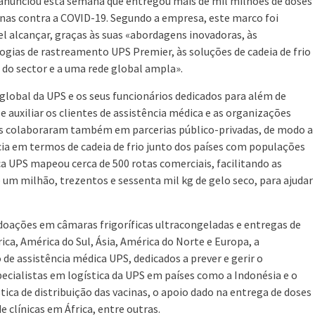
anunciou esta semana que entregou mais de mil milhões de doses
inas contra a COVID-19. Segundo a empresa, este marco foi
el alcançar, graças às suas «abordagens inovadoras, às
ogias de rastreamento UPS Premier, às soluções de cadeia de frio
s do sector e a uma rede global ampla».
 global da UPS e os seus funcionários dedicados para além de
 e auxiliar os clientes de assistência médica e as organizações
s colaboraram também em parcerias público-privadas, de modo a
ncia em termos de cadeia de frio junto dos países com populações
ica UPS mapeou cerca de 500 rotas comerciais, facilitando as
um milhão, trezentos e sessenta mil kg de gelo seco, para ajudar
doações em câmaras frigoríficas ultracongeladas e entregas de
ica, América do Sul, Ásia, América do Norte e Europa, a
de assistência médica UPS, dedicados a prever e gerir o
ecialistas em logística da UPS em países como a Indonésia e o
tica de distribuição das vacinas, o apoio dado na entrega de doses
 clínicas em África, entre outras.