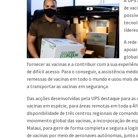
A UPS 
de vac
possív
tecnol
lídere
A rede
apoiar
globai
fornecer as vacinas e a contribuir com a sua experiê
de difícil acesso. Para o conseguir, a assistência méd
remessas de vacinas em todo o mundo e usou mais de 
a transportar as vacinas em segurança.
Das acções desenvolvidas pela UPS destaque para as 
vacinas em espécie, para áreas remotas em toda a Áfr
disponibilidade de três centros regionais de comando 
movimento global das vacinas, a incorporação de esp
Malaui, para gerir de forma completa e segura a logís
de vacinas por meio de aeronaves autónomas, junto de