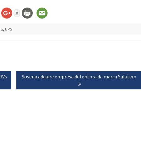
0
ca
,
UPS
GVs
Next
Sovena adquire empresa detentora da marca Salutem
post: