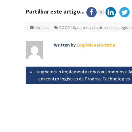
Partilhar este artigo...
0
Notícias
COVID-19
,
distribuição de vacinas
,
logísti
Written by
Logística Moderna
Navegação
Previous
Jungheinrich implementa robôs autónomos e A
de
post:
em centro logístico da Prodrive Technologies
artigos