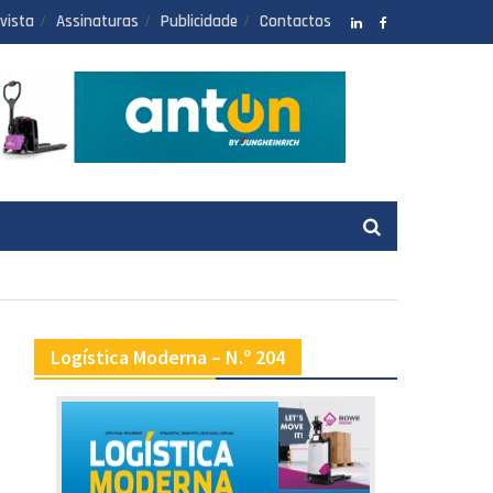
vista
Assinaturas
Publicidade
Contactos
LinkedIN
facebook
Logística Moderna – N.º 204