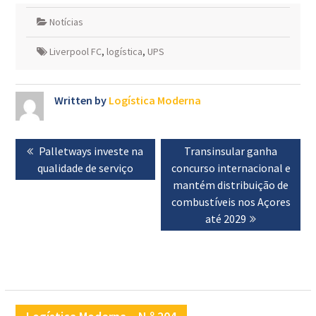
Notícias
Liverpool FC
,
logística
,
UPS
Written by
Logística Moderna
Navegação
Previous
Palletways investe na
Next
Transinsular ganha
de
qualidade de serviço
post:
concurso internacional e
post:
artigos
mantém distribuição de
combustíveis nos Açores
até 2029