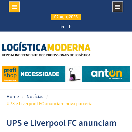
Skip
07 Ago, 2026
to
content
LinkedIN
facebook
Home
Notícias
UPS e Liverpool FC anunciam nova parceria
UPS e Liverpool FC anunciam